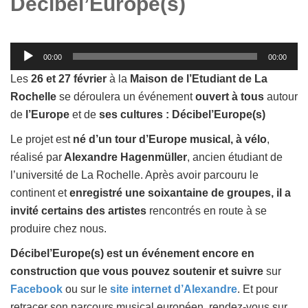
Décibel’Europe(s)
Lecteur
00:00
00:00
audio
Les
26 et 27 février
à la
Maison de l’Etudiant de La
Rochelle
se déroulera un événement
ouvert à tous
autour
de
l’Europe
et de
ses cultures : Décibel’Europe(s)
Le projet est
né d’un tour d’Europe musical, à vélo
,
réalisé par
Alexandre Hagenmüller
, ancien étudiant de
l’université de La Rochelle. Après avoir parcouru le
continent et
enregistré une soixantaine de groupes, il a
invité certains des artistes
rencontrés en route à se
produire chez nous.
Décibel’Europe(s) est un événement encore en
construction que vous pouvez soutenir et suivre
sur
Facebook
ou sur le
site internet d’Alexandre
. Et pour
retracer son parcours musical européen, rendez-vous sur