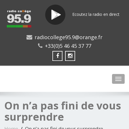
Ecoutez la radio en direct
radiocollege95.9@orange.fr
+33(0)5 46 45 37 77
Toggl
On n’a pas fini de vous
surprendre
Home
On n’a pas fini de vous surprendre