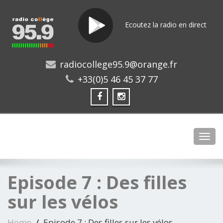
Ecoutez la radio en direct
radiocollege95.9@orange.fr
+33(0)5 46 45 37 77
Toggl
Episode 7 : Des filles
sur les vélos
Home
Episode 7 : Des filles sur les vélos