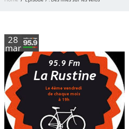
28
mars
2019