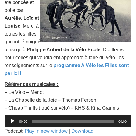
été poncée et
polie par
Aurélie, Loïc et
Louise
. Merci à
toutes les filles
qui ont témoigné
ainsi qu’à
Philippe Aubert de la Vélo-Ecole
. D’ailleurs
pour celles qui voudraient apprendre à faire du vélo, les
renseignements sur le
programme A Vélo les Filles sont
par ici !
Références musicales :
– Le Vélo – Merlot
– La Chapelle de la Joie – Thomas Fersen
– Cheap Thrills (joué sur vélo) – KHS & Kina Grannis
Lecteur
00:00
00:00
audio
Podcast:
Play in new window
|
Download