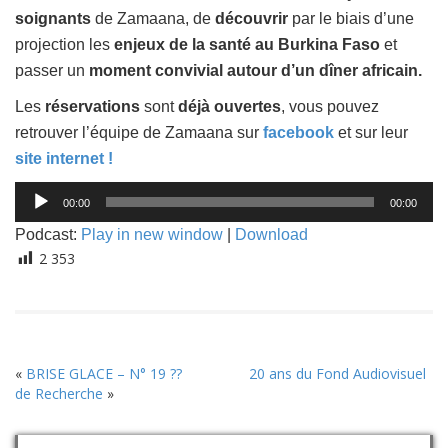
soignants
de Zamaana, de
découvrir
par le biais d’une
projection les
enjeux de la santé au Burkina Faso
et
passer un
moment convivial autour d’un dîner africain.
Les
réservations
sont
déjà ouvertes
, vous pouvez
retrouver l’équipe de Zamaana sur
facebook
et sur leur
site internet !
Lecteur
00:00
00:00
audio
Podcast:
Play in new window
|
Download
2 353
«
BRISE GLACE – N° 19 ??
20 ans du Fond Audiovisuel
de Recherche
»