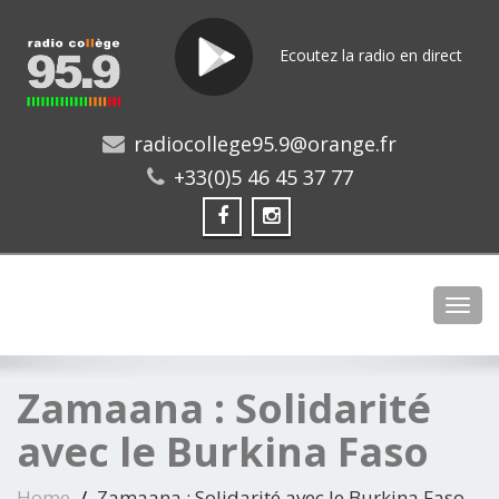
Ecoutez la radio en direct
radiocollege95.9@orange.fr
+33(0)5 46 45 37 77
Toggl
Zamaana : Solidarité
avec le Burkina Faso
Home
Zamaana : Solidarité avec le Burkina Faso