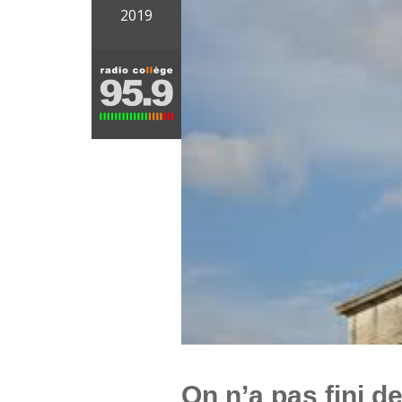
2019
On n’a pas fini d