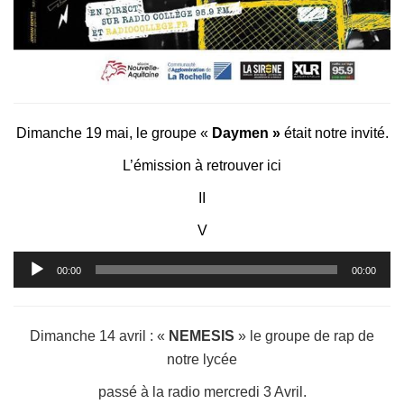
Dimanche 19 mai, le groupe «
Daymen »
était notre invité.
L’émission à retrouver ici
II
V
Lecteur
00:00
00:00
audio
Dimanche 14 avril : «
NEMESIS
» le groupe de rap de
notre lycée
passé à la radio mercredi 3 Avril.