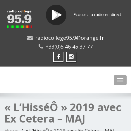
Ecoutez la radio en direct
radiocollege95.9@orange.fr
+33(0)5 46 45 37 77
Toggl
« L’HisséÔ » 2019 avec
Ex Cetera – MAJ
Home
« L’HisséÔ » 2019 avec Ex Cetera – MAJ