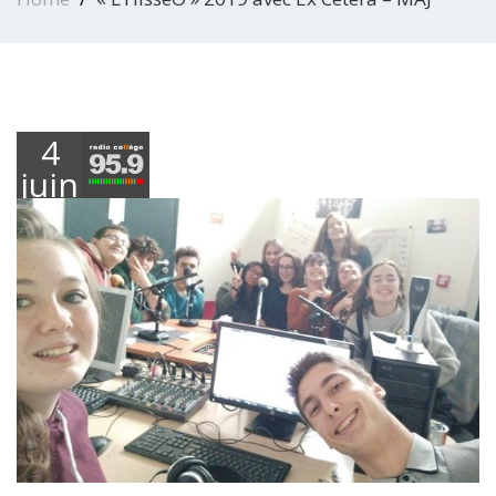
4
juin
2019