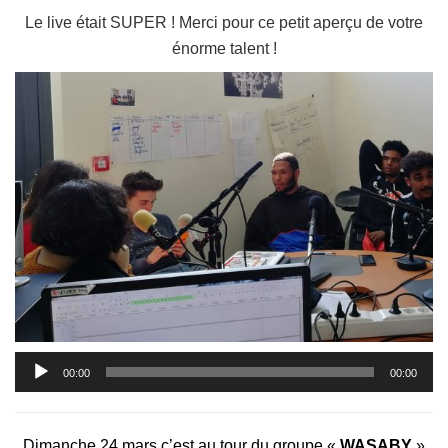
Le live était SUPER ! Merci pour ce petit aperçu de votre
énorme talent !
Lecteur
00:00
00:00
audio
Dimanche 24 mars c’est au tour du groupe «
WASABY
»