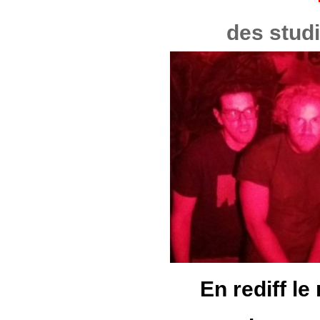
des stud
En rediff le