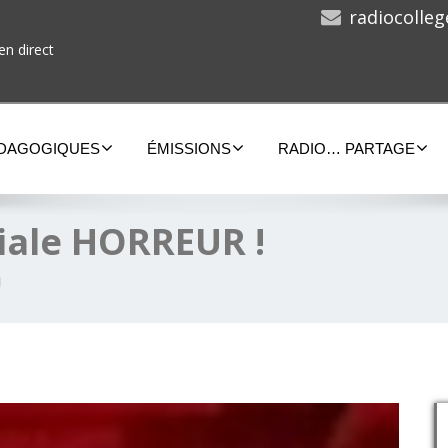
radiocolle
en direct
ÉDAGOGIQUES
ÉMISSIONS
RADIO… PARTAGE
iale HORREUR !
!