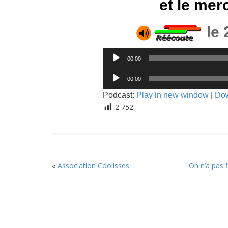
et le mer
le 
Lecteur
00:00
audio
Lecteur
00:00
audio
Podcast:
Play in new window
|
Do
2 752
«
Association Coolisses
On n’a pas 