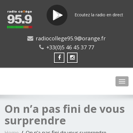
Ecoutez la radio en direct
radiocollege95.9@orange.fr
+33(0)5 46 45 37 77
Toggl
On n’a pas fini de vous
surprendre
Home
On n’a pas fini de vous surprendre