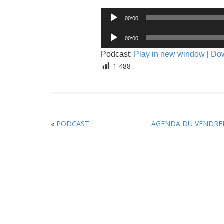
Lecteur
00:00
audio
Lecteur
00:00
audio
Podcast:
Play in new window
|
Do
1 488
«
PODCAST :
AGENDA DU VENDRED