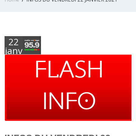
22
janvier
2021