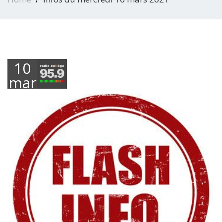
10
mars
2021