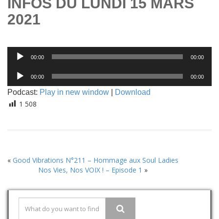
INFOS DU LUNDI 15 MARS
2021
Lecteur
00:00
00:00
audio
Lecteur
00:00
00:00
audio
Podcast:
Play in new window
|
Download
1 508
«
Good Vibrations N°211 – Hommage aux Soul Ladies
Nos Vies, Nos VOIX ! – Episode 1
»