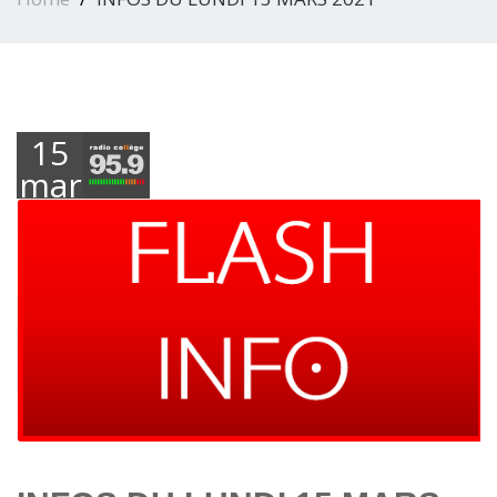
15
mars
2021