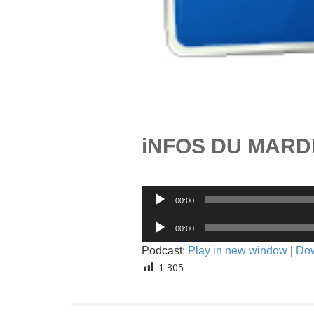
iNFOS DU MARDI
Lecteur
00:00
audio
Lecteur
00:00
audio
Podcast:
Play in new window
|
Do
1 305