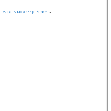
volume.
diminuer
le
volume.
FOS DU MARDI 1er JUIN 2021
»