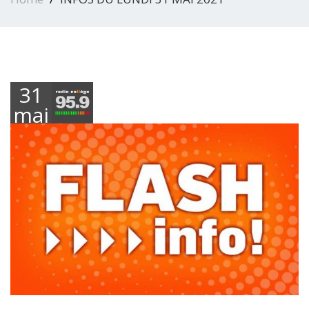
31
mai
2021