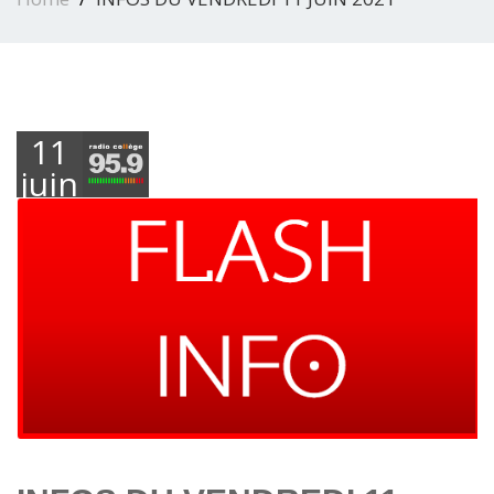
11
juin
2021