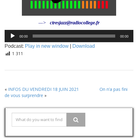
—>
ctresjazz@radiocollege.fr
Lecteur
00:00
00:00
audio
Podcast:
Play in new window
|
Download
1 311
«
INFOS DU VENDREDI 18 JUIN 2021
On n’a pas fini
de vous surprendre
»