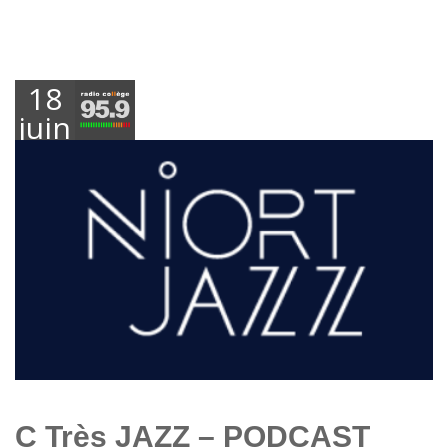
18
juin
2021
C Très JAZZ – PODCAST