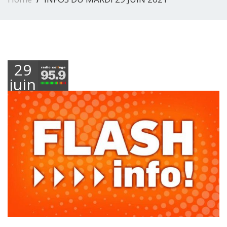
29
juin
2021