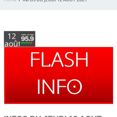
12
août
2021