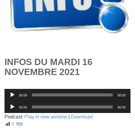
INFOS DU MARDI 16
NOVEMBRE 2021
Lecteur
00:00
00:00
audio
Lecteur
00:00
00:00
audio
Podcast:
Play in new window
|
Download
1 759