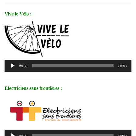
Vive le Vélo :
Lecteur
00:00
00:00
audio
Electriciens sans frontières :
Lecteur
00:00
00:00