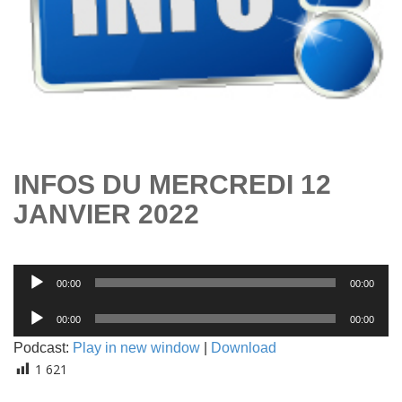
INFOS DU MERCREDI 12
JANVIER 2022
Lecteur
00:00
00:00
audio
Lecteur
00:00
00:00
audio
Podcast:
Play in new window
|
Download
1 621