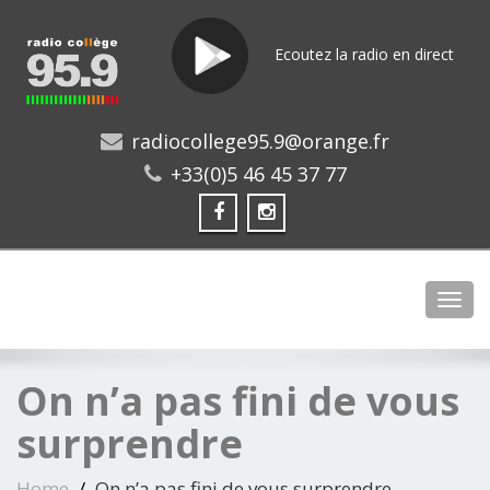
Ecoutez la radio en direct
radiocollege95.9@orange.fr
+33(0)5 46 45 37 77
Toggl
On n’a pas fini de vous
surprendre
Home
On n’a pas fini de vous surprendre