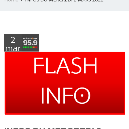
2
mars
2022