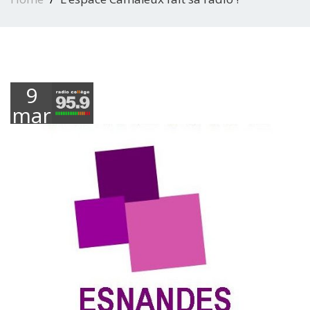
9
mars
2022