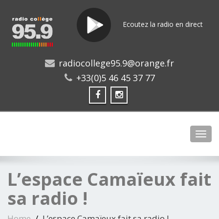
Ecoutez la radio en direct
radiocollege95.9@orange.fr
+33(0)5 46 45 37 77
Toggl
L’espace Camaïeux fait
sa radio !
Home
L’espace Camaïeux fait sa radio !