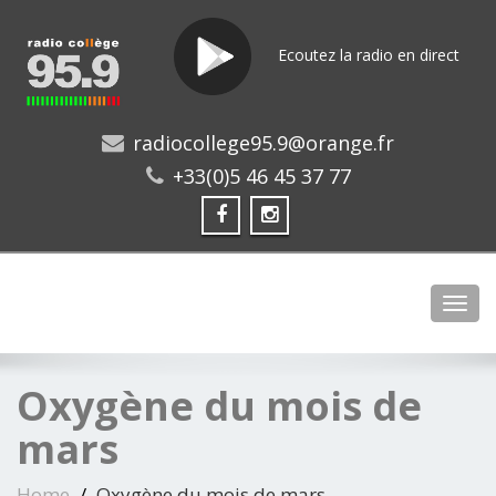
Ecoutez la radio en direct
radiocollege95.9@orange.fr
+33(0)5 46 45 37 77
Toggl
Oxygène du mois de
mars
Home
Oxygène du mois de mars