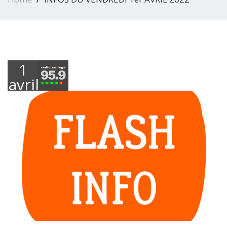
1
avril
2022