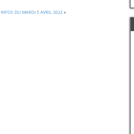
ou
diminuer
INFOS DU MARDI 5 AVRIL 2022
»
le
volume.