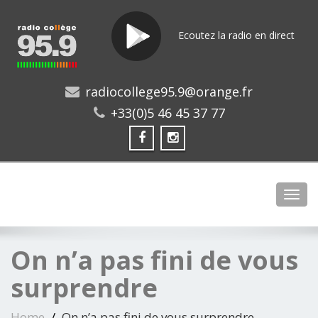
Ecoutez la radio en direct
radiocollege95.9@orange.fr
+33(0)5 46 45 37 77
Toggl
On n’a pas fini de vous
surprendre
Home
On n’a pas fini de vous surprendre