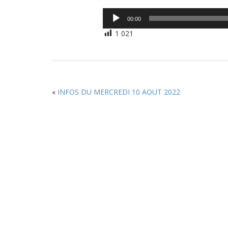
Lecteur
00:00
audio
1 021
«
INFOS DU MERCREDI 10 AOUT 2022