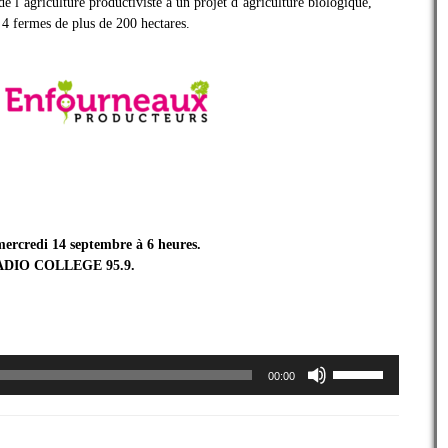
e l’agriculture productiviste à un projet d’agriculture biologique,
s 4 fermes de plus de 200 hectares.
mercredi 14 septembre à 6 heures.
DIO COLLEGE 95.9.
Utilisez
00:00
les
flèches
haut/bas
pour