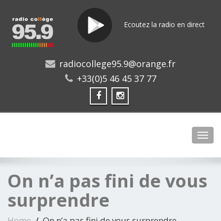
Ecoutez la radio en direct
radiocollege95.9@orange.fr
+33(0)5 46 45 37 77
Toggl
On n’a pas fini de vous
surprendre
Home
On n’a pas fini de vous surprendre