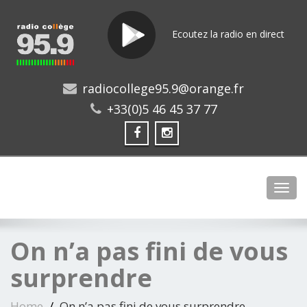
Ecoutez la radio en direct
radiocollege95.9@orange.fr
+33(0)5 46 45 37 77
Toggl
On n’a pas fini de vous
surprendre
Home
On n’a pas fini de vous surprendre