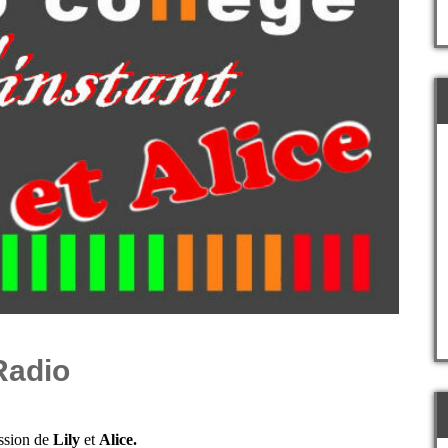
Radio
ission de
Lily
et
Alice.