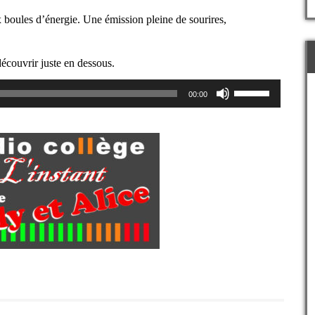
x boules d’énergie. Une émission pleine de sourires,
écouvrir juste en dessous.
Utilisez
00:00
les
flèches
haut/bas
pour
augmenter
ou
diminuer
le
volume.