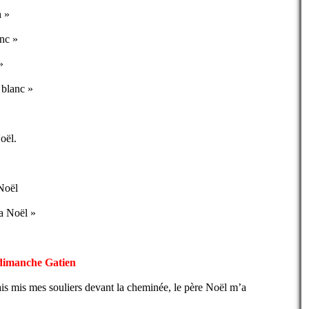
 »
anc »
»
 blanc »
oël.
Noël
pa Noël »
 dimanche Gatien
is mis mes souliers devant la cheminée, le père Noël m’a