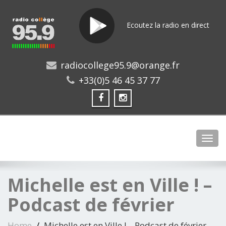
Ecoutez la radio en direct
radiocollege95.9@orange.fr
+33(0)5 46 45 37 77
Toggl
Michelle est en Ville ! –
Podcast de février
Home
Michelle est en Ville ! – Podcast de février