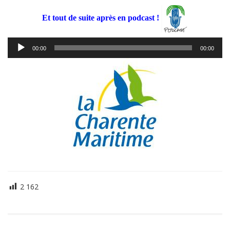
Et tout de suite après en podcast !
Lecteur
00:00
00:00
audio
2 162