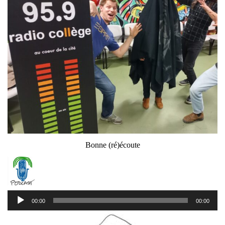
Bonne (ré)écoute
Lecteur
00:00
00:00
audio