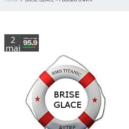
2
mai
2023