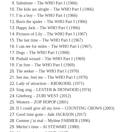
Substitute – The WHO Part I (1966)
The kids are alright – The WHO Part I (1966)
I’m a boy – The WHO Part I (1966)
Boris the spider – The WHO Part I (1966)
Happy Jack – The WHO Part I (1966)
Pictures of Lily – The WHO Part I (1967)
The last time – The WHO Part I (1967)
I can see for miles – The WHO Part I (1967)
Dogs – The WHO Part I (1968)
Pinball wizard – The WHO Part I (1969)
I’m free – The WHO Part I (1969)
The seeker – The WHO Part I (1970)
See me, feel me – The WHO Part I (1970)
Lady of attraction – KROKODIL (1971)
Sing sing – LESTER & DENWOOD (1974)
Göteborg – ZURI WEST (2012)
Western – ZOP HOPOP (2001)
If I could give all my love – COUNTING CROWS (2003)
Good time gone – Jade JACKSON (2017)
Comme j’ai mal – Mylène FARMER (1996)
Merlin’s time – Al STEWART (1980)