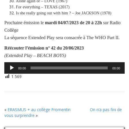
Alone again or – LOVE (1967)
For everything – TEXAS (2017)
Is she really going out with him ? – Joe JACKSON (1978)
Prochaine émission le
mardi
04/07/2023
de 20 à 22h
sur Radio
Collège
La séquence Extended Play sera consacrée à The WHO Part II.
Réécouter l’émission
n° 42 du 20/06/2023
(Extended Play –
BEACH BOYS
)
Lecteur
00:00
00:00
audio
1 569
«
ERASMUS + au collège Fromentin
On n’a pas fini de
vous surprendre
»