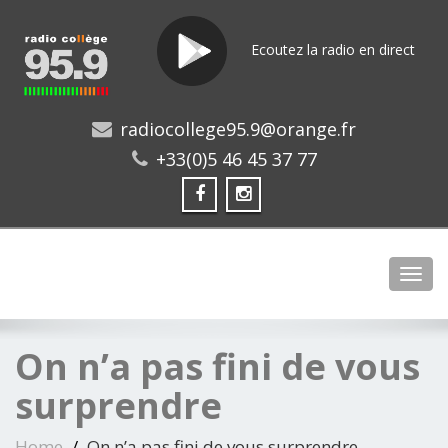
Ecoutez la radio en direct
radiocollege95.9@orange.fr
+33(0)5 46 45 37 77
Toggl
On n’a pas fini de vous
surprendre
Home
On n’a pas fini de vous surprendre