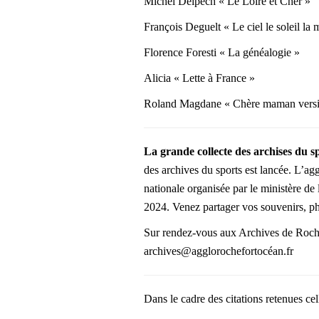
Michel Delpech « Le Loire et Cher »
François Deguelt « Le ciel le soleil la 
Florence Foresti « La généalogie »
Alicia « Lette à France »
Roland Magdane « Chère maman versi
La grande collecte des archises du sp
des archives du sports est lancée. L’ag
nationale organisée par le ministère d
2024. Venez partager vos souvenirs, p
Sur rendez-vous aux Archives de Roche
archives@agglorochefortocéan.fr
Dans le cadre des citations retenues ce