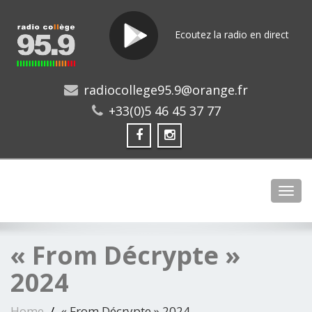
Ecoutez la radio en direct
radiocollege95.9@orange.fr
+33(0)5 46 45 37 77
Toggl
« From Décrypte »
2024
Home
« From Décrypte » 2024