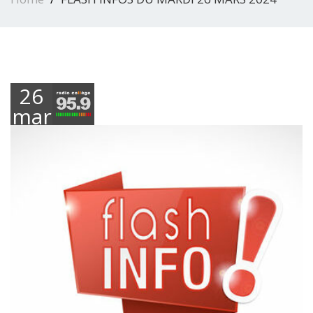
26
mars
2024