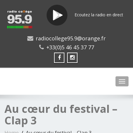
Ecoutez la radio en direct
radiocollege95.9@orange.fr
+33(0)5 46 45 37 77
Toggl
Au cœur du festival –
Clap 3
Home
Au cœur du festival – Clap 3