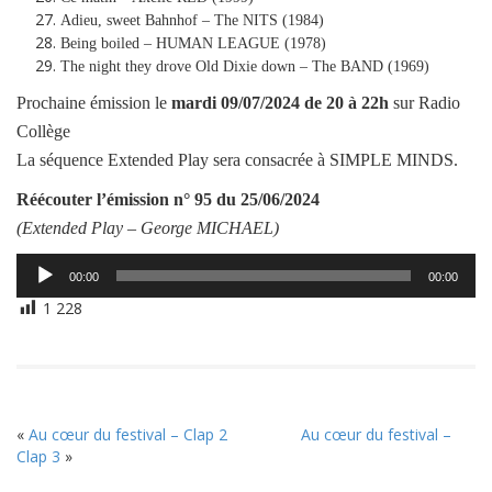
Adieu, sweet Bahnhof – The NITS (1984)
Being boiled – HUMAN LEAGUE (1978)
The night they drove Old Dixie down – The BAND (1969)
Prochaine émission le
mardi
09/07/2024
de 20 à 22h
sur Radio
Collège
La séquence Extended Play sera consacrée à SIMPLE MINDS.
Réécouter l’émission
n° 95 du 25/06/2024
(Extended Play –
George MICHAEL
)
Lecteur
00:00
00:00
audio
1 228
«
Au cœur du festival – Clap 2
Au cœur du festival –
Clap 3
»