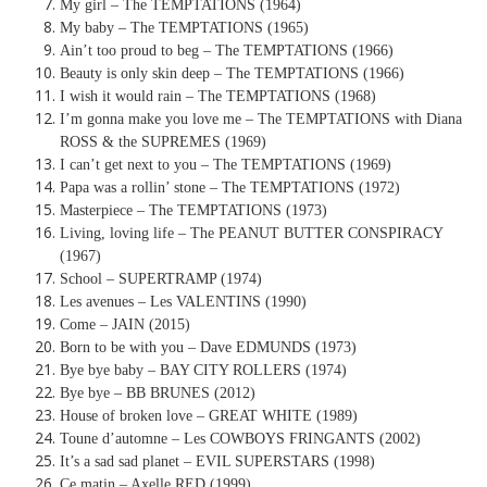
My girl – The TEMPTATIONS (1964)
My baby – The TEMPTATIONS (1965)
Ain’t too proud to beg – The TEMPTATIONS (1966)
Beauty is only skin deep – The TEMPTATIONS (1966)
I wish it would rain – The TEMPTATIONS (1968)
I’m gonna make you love me – The TEMPTATIONS with Diana
ROSS & the SUPREMES (1969)
I can’t get next to you – The TEMPTATIONS (1969)
Papa was a rollin’ stone – The TEMPTATIONS (1972)
Masterpiece – The TEMPTATIONS (1973)
Living, loving life – The PEANUT BUTTER CONSPIRACY
(1967)
School – SUPERTRAMP (1974)
Les avenues – Les VALENTINS (1990)
Come – JAIN (2015)
Born to be with you – Dave EDMUNDS (1973)
Bye bye baby – BAY CITY ROLLERS (1974)
Bye bye – BB BRUNES (2012)
House of broken love – GREAT WHITE (1989)
Toune d’automne – Les COWBOYS FRINGANTS (2002)
It’s a sad sad planet – EVIL SUPERSTARS (1998)
Ce matin – Axelle RED (1999)