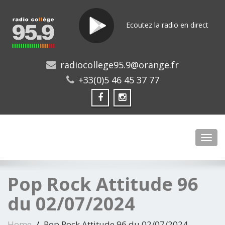
Ecoutez la radio en direct
radiocollege95.9@orange.fr
+33(0)5 46 45 37 77
Toggl
Pop Rock Attitude 96
du 02/07/2024
Home
Pop Rock Attitude 96 du 02/07/2024