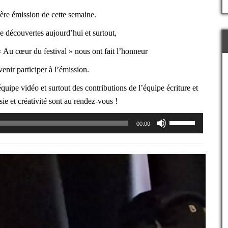
ère émission de cette semaine.
 découvertes aujourd’hui et surtout,
« Au cœur du festival » nous ont fait l’honneur
venir participer à l’émission.
uipe vidéo et surtout des contributions de l’équipe écriture et
sie et créativité sont au rendez-vous !
Utilisez
00:00
les
flèches
haut/bas
pour
augmenter
ou
diminuer
le
volume.