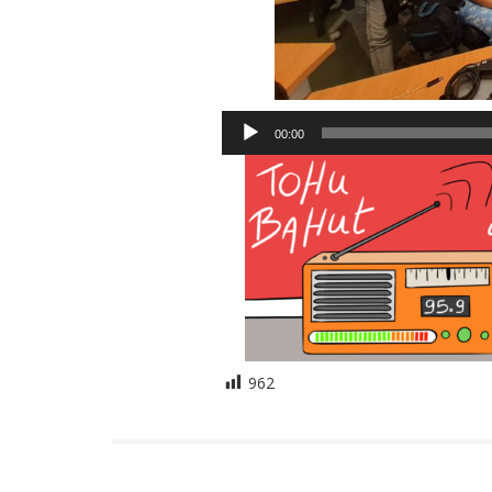
Lecteur
00:00
audio
962