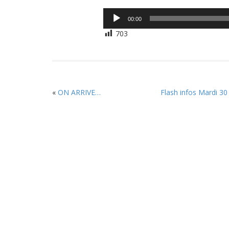
Lecteur
00:00
audio
703
«
ON ARRIVE…
Flash infos Mardi 30 