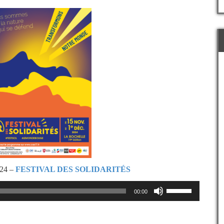
24 –
FESTIVAL DES SOLIDARITÉS
Utilisez
00:00
les
flèches
haut/bas