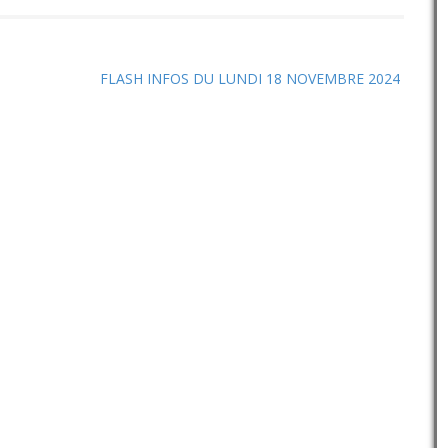
pour
augmenter
ou
diminuer
FLASH INFOS DU LUNDI 18 NOVEMBRE 2024
le
volume.