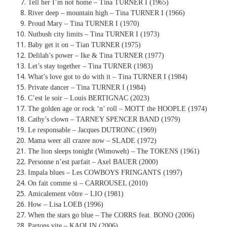
Tell her I’m not home – Tina TURNER I (1965)
River deep – mountain high – Tina TURNER I (1966)
Proud Mary – Tina TURNER I (1970)
Nutbush city limits – Tina TURNER I (1973)
Baby get it on – Tian TURNER (1975)
Delilah’s power – Ike & Tina TURNER (1977)
Let’s stay together – Tina TURNER (1983)
What’s love got to do with it – Tina TURNER I (1984)
Private dancer – Tina TURNER I (1984)
C’est le soir – Louis BERTIGNAC (2023)
The golden age or rock ‘n’ roll – MOTT the HOOPLE (1974)
Cathy’s clown – TARNEY SPENCER BAND (1979)
Le responsable – Jacques DUTRONC (1969)
Mama weer all crazee now – SLADE (1972)
The lion sleeps tonight (Wimoweh) – The TOKENS (1961)
Personne n’est parfait – Axel BAUER (2000)
Impala blues – Les COWBOYS FRINGANTS (1997)
On fait comme si – CARROUSEL (2010)
Amicalement vôtre – LIO (1981)
How – Lisa LOEB (1996)
When the stars go blue – The CORRS feat. BONO (2006)
Partons vite – KAOLIN (2006)