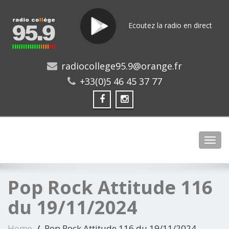
Ecoutez la radio en direct
radiocollege95.9@orange.fr
+33(0)5 46 45 37 77
Toggl
Pop Rock Attitude 116
du 19/11/2024
Home
Pop Rock Attitude 116 du 19/11/2024