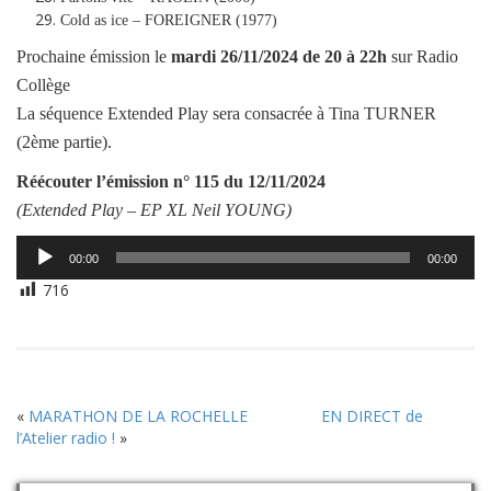
Cold as ice – FOREIGNER (1977)
Prochaine émission le
mardi
26/11/2024
de 20 à 22h
sur Radio
Collège
La séquence Extended Play sera consacrée à Tina TURNER
(2ème partie).
Réécouter l’émission
n° 115 du 12/11/2024
(Extended Play –
EP XL Neil YOUNG
)
Lecteur
00:00
00:00
audio
716
«
MARATHON DE LA ROCHELLE
EN DIRECT de
l’Atelier radio !
»