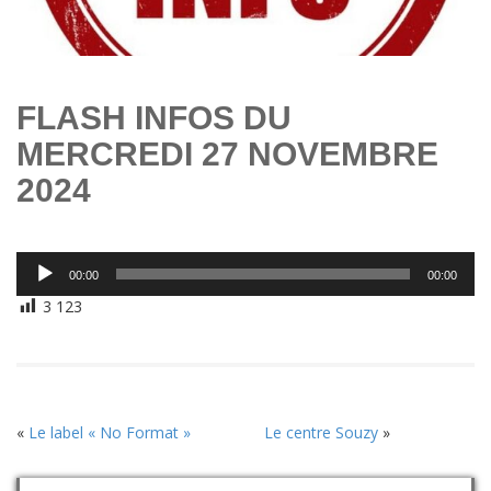
FLASH INFOS DU
MERCREDI 27 NOVEMBRE
2024
Lecteur
00:00
00:00
audio
3 123
«
Le label « No Format »
Le centre Souzy
»